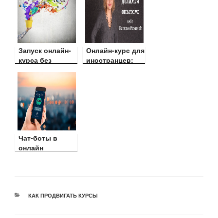
Запуск онлайн-
Онлайн-курс для
курса без
иностранцев:
бюджета: 6
кейс Натальи
шагов к успеху
Ильиной
Чат-боты в
онлайн
обучении:
плюсы и
минусы,
возможности и
особенности
РУБРИКИ
КАК ПРОДВИГАТЬ КУРСЫ