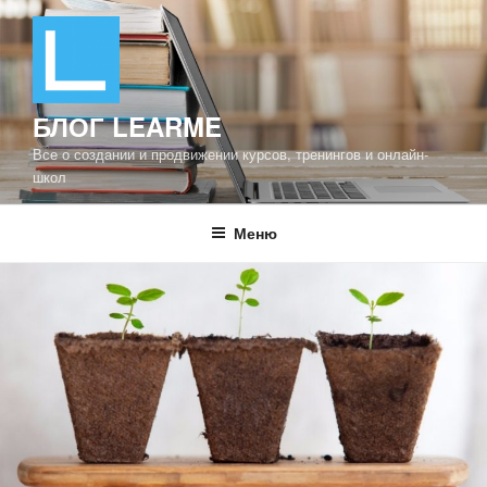
Перейти
к
содержимому
БЛОГ LEARME
Все о создании и продвижении курсов, тренингов и онлайн-
школ
Меню