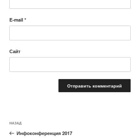
E-mail
*
Сайт
Навигация
Предыдущая
НАЗАД
по
запись:
записям
Инфоконференция 2017