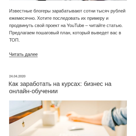
Известные блогеры зарабатывают сотни тысяч рублей
ежемесячно. Хотите последовать их примеру и
продвинуть свой проект на YouTube – читайте статью.
Предлагаем пошаговый план, который выведет вас в
ТОП.
Читать далее
«Продвижение
YouTube
канала
с
ОПУБЛИКОВАНО
24.04.2020
Как заработать на курсах: бизнес на
нуля:
онлайн-обучении
9
шагов
к
популярности»