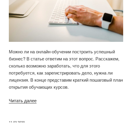
Можно ли
на онлайн-обучении построить успешный
бизнес? В статье ответим на этот вопрос. Расскажем,
сколько возможно заработать, что для этого
потребуется, как зарегистрировать дело, нужна ли
лицензия. В конце представим краткий пошаговый план
открытия обучающих курсов.
Читать далее
«Как
заработать
на
курсах:
ОПУБЛИКОВАНО
11.03.2020
Как открыть онлайн-школу: 5 шагов,
бизнес