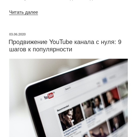
Читать далее
«Чат-
боты
в
онлайн
ОПУБЛИКОВАНО
03.06.2020
Продвижение YouTube канала с нуля: 9
обучении:
шагов к популярности
плюсы
и
минусы,
возможности
и
особенности»