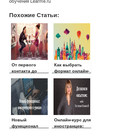
обучения Learme.ru
Похожие Статьи:
От первого
Как выбрать
контакта до
формат онлайн-
интима: 7 шагов
курса
для построения
идеального
лэндинга
Новый
Онлайн-курс для
функционал
иностранцев:
Learme:
кейс Натальи