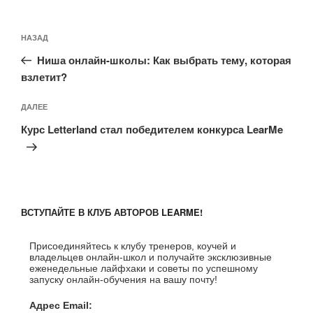
Навигация
Предыдущая
НАЗАД
по
запись:
записям
Ниша онлайн-школы: Как выбрать тему, которая
взлетит?
Следующая
ДАЛЕЕ
запись
Курс Letterland стал победителем конкурса LearMe
ВСТУПАЙТЕ В КЛУБ АВТОРОВ LEARME!
Присоединяйтесь к клубу тренеров, коучей и
владельцев онлайн-школ и получайте эксклюзивные
еженедельные лайфхаки и советы по успешному
запуску онлайн-обучения на вашу почту!
Адрес Email: