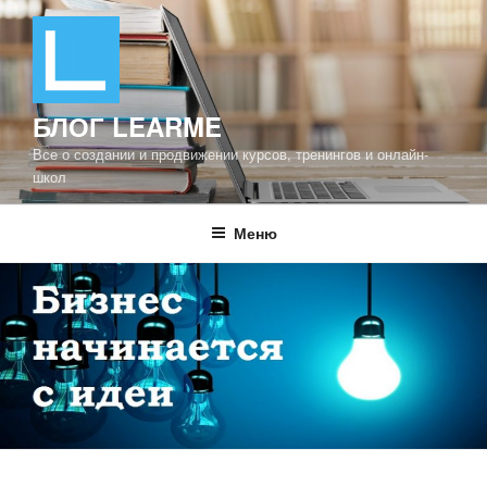
Перейти
к
содержимому
БЛОГ LEARME
Все о создании и продвижении курсов, тренингов и онлайн-
школ
Меню