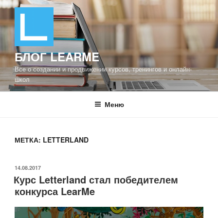
Перейти
к
содержимому
БЛОГ LEARME
Все о создании и продвижении курсов, тренингов и онлайн-
школ
Меню
МЕТКА: LETTERLAND
ОПУБЛИКОВАНО
14.08.2017
Курс Letterland стал победителем
конкурса LearMe