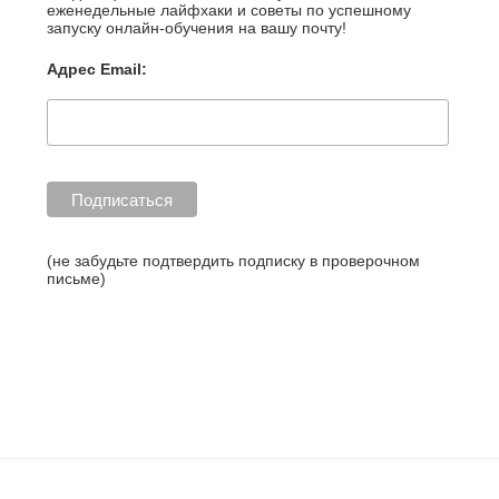
еженедельные лайфхаки и советы по успешному
запуску онлайн-обучения на вашу почту!
Адрес Email:
(не забудьте подтвердить подписку в проверочном
письме)
http://blog.l
earme.ru/ta
g/letterland/