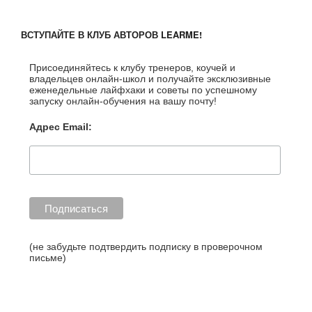
%D0%B8%
D0%BD%
ВСТУПАЙТЕ В КЛУБ АВТОРОВ LEARME!
D0%B3-
%D0%BA
Присоединяйтесь к клубу тренеров, коучей и
%D0%B0%
владельцев онлайн-школ и получайте эксклюзивные
еженедельные лайфхаки и советы по успешному
D0%BA-
запуску онлайн-обучения на вашу почту!
%D0%B1%
D1%8B%D
Адрес Email:
1%81%D1
%82%D1%
80%D0%B
E-
%D1%81%
D0%BE%D
0%B7%D0
(не забудьте подтвердить подписку в проверочном
письме)
%B4%D0%
B0%D1%8
2%D1%8C
-