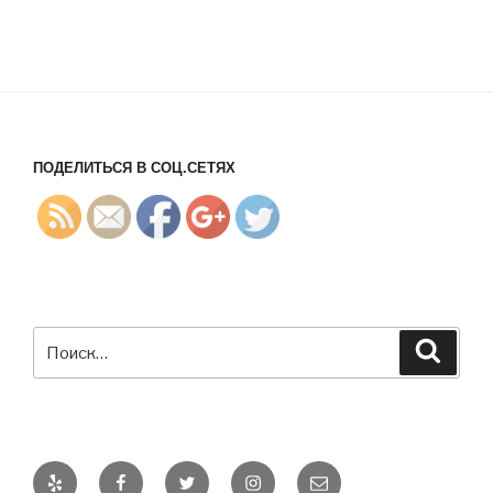
%D0%BA
%D0%B0%
D1%87%D
0%B5%D1
%81%D1%
82/">
ПОДЕЛИТЬСЯ В СОЦ.СЕТЯХ
Искать:
Поиск
Yelp
Facebook
Twitter
Instagram
E-