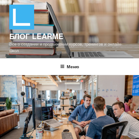
Перейти
к
содержимому
БЛОГ LEARME
Все о создании и продвижении курсов, тренингов и онлайн-
школ
Меню