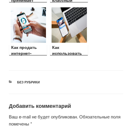
принимает
классный
участие в
видеоподкаст?
международной
конференции
EdСrunch 2017.
Встретимся 26
сентября!
Как продать
Как
интернет-
использовать
тренинг до его
группу Facebook
создания
для создания
(руководство по
аудитории
предварительно
потенциальных
й продаже)
клиентов и
РУБРИКИ
БЕЗ РУБРИКИ
продаж вашего
онлайн-курса
Добавить комментарий
Ваш e-mail не будет опубликован.
Обязательные поля
помечены
*