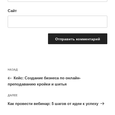
Сайт
http://blog.l
Навигация
earme.ru/2
Предыдущая
НАЗАД
по
019/05/23/
запись:
записям
Кейс: Создание бизнеса по онлайн-
%D0%B0%
преподаванию кройки и шитья
D1%83%D
1%82%D1
Следующая
ДАЛЕЕ
%81%D0%
запись
Как провести вебинар: 5 шагов от идеи к успеху
BE%D1%8
0%D1%81