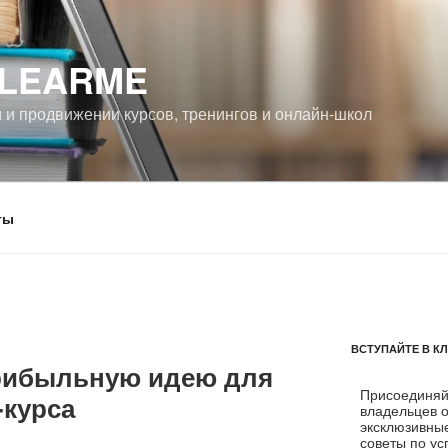
 LEARME
и и продвижении курсов, тренингов и онлайн-школ
ты
ВСТУПАЙТЕ В К
рибыльную идею для
Присоединяйт
-курса
владельцев 
эксклюзивны
советы по ус