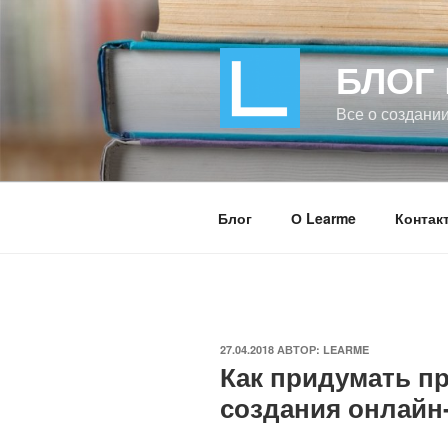
Перейти
к
содержимому
БЛОГ
Все о создани
Блог
О Learme
Контак
ОПУБЛИКОВАНО
27.04.2018
АВТОР:
LEARME
Как придумать п
создания онлайн