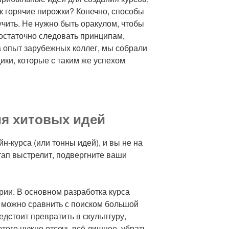
ак горячие пирожки? Конечно, способы
учить. Не нужно быть оракулом, чтобы
достаточно следовать принципам,
 опыт зарубежных коллег, мы собрали
ки, которые с таким же успехом
ия хитовых идей
йн-курса (или тонны идей), и вы не на
тап выстрелит, подвергните ваши
рии. В основном разработка курса
о можно сравнить с поиском большой
дстоит превратить в скульптуру,
этого нужно отсечь всё лишнее, убрать