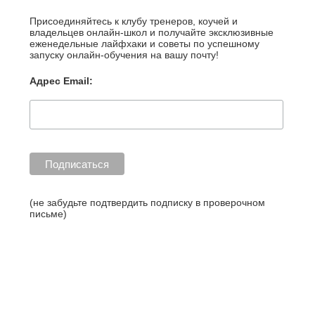
стать
Присоединяйтесь к клубу тренеров, коучей и
гуру
владельцев онлайн-школ и получайте эксклюзивные
и
еженедельные лайфхаки и советы по успешному
запуску онлайн-обучения на вашу почту!
заработать»»
Адрес Email:
(не забудьте подтвердить подписку в проверочном
письме)
https://blog.
learme.ru/t
ag/%D0%B
A%D0%BE
%D1%83%