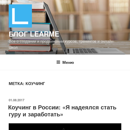
Перейти
к
содержимому
БЛОГ LEARME
Все о создании и продвижении курсов, тренингов и онлайн-
школ
Меню
МЕТКА: КОУЧИНГ
ОПУБЛИКОВАНО
01.08.2017
Коучинг в России: «Я надеялся стать
гуру и заработать»