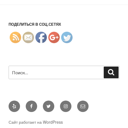
D1%87%D
0%B8%D0
%BD%D0
%B3/">
ПОДЕЛИТЬСЯ В СОЦ.СЕТЯХ
Искать:
Поиск
Yelp
Facebook
Twitter
Instagram
E-
mail
Сайт работает на WordPress