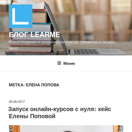
Перейти
к
содержимому
БЛОГ LEARME
Все о создании и продвижении курсов, тренингов и онлайн-
школ
Меню
МЕТКА: ЕЛЕНА ПОПОВА
ОПУБЛИКОВАНО
09.08.2017
Запуск онлайн-курсов с нуля: кейс
Елены Поповой