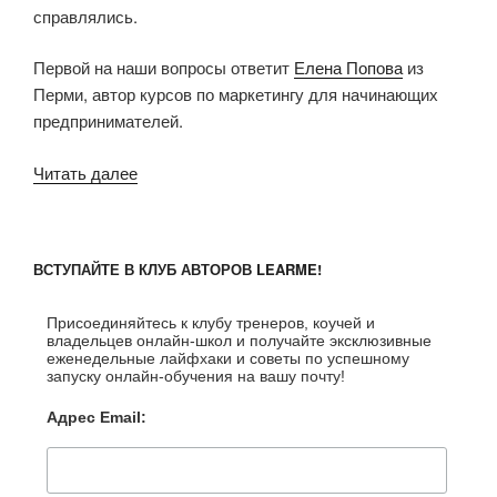
справлялись.
Первой на наши вопросы ответит
Елена Попова
из
Перми, автор курсов по маркетингу для начинающих
предпринимателей.
Читать далее
«Запуск
онлайн-
курсов
с
ВСТУПАЙТЕ В КЛУБ АВТОРОВ LEARME!
нуля:
кейс
Присоединяйтесь к клубу тренеров, коучей и
Елены
владельцев онлайн-школ и получайте эксклюзивные
Поповой»
еженедельные лайфхаки и советы по успешному
запуску онлайн-обучения на вашу почту!
Адрес Email: