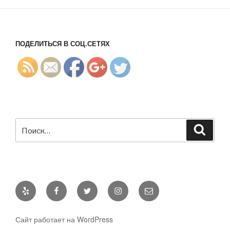
%D0%B0%
D1%86%D
0%B8%D1
%8F/">
ПОДЕЛИТЬСЯ В СОЦ.СЕТЯХ
Искать:
Поиск
Yelp
Facebook
Twitter
Instagram
E-
mail
Сайт работает на WordPress