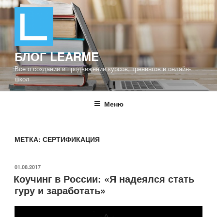
Перейти
к
содержимому
БЛОГ LEARME
Все о создании и продвижении курсов, тренингов и онлайн-
школ
Меню
МЕТКА: СЕРТИФИКАЦИЯ
ОПУБЛИКОВАНО
01.08.2017
Коучинг в России: «Я надеялся стать
гуру и заработать»