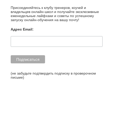
стать
Присоединяйтесь к клубу тренеров, коучей и
гуру
владельцев онлайн-школ и получайте эксклюзивные
и
еженедельные лайфхаки и советы по успешному
запуску онлайн-обучения на вашу почту!
заработать»»
Адрес Email:
http://blog.l
earme.ru/ta
g/%D1%81
(не забудьте подтвердить подписку в проверочном
письме)
%D0%B5%
D1%80%D
1%82%D0
%B8%D1%
84%D0%B
8%D0%BA