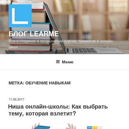
Перейти
к
содержимому
БЛОГ LEARME
Все о создании и продвижении курсов, тренингов и онлайн-
школ
Меню
МЕТКА: ОБУЧЕНИЕ НАВЫКАМ
ОПУБЛИКОВАНО
11.08.2017
Ниша онлайн-школы: Как выбрать
тему, которая взлетит?