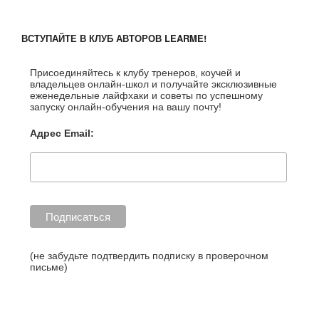
курс
для
ВСТУПАЙТЕ В КЛУБ АВТОРОВ LEARME!
онлайн-
обучения»
Присоединяйтесь к клубу тренеров, коучей и
владельцев онлайн-школ и получайте эксклюзивные
еженедельные лайфхаки и советы по успешному
запуску онлайн-обучения на вашу почту!
Адрес Email:
http://blog.l
earme.ru/ta
(не забудьте подтвердить подписку в проверочном
письме)
g/%D0%B8
%D0%B3%
D1%80%D