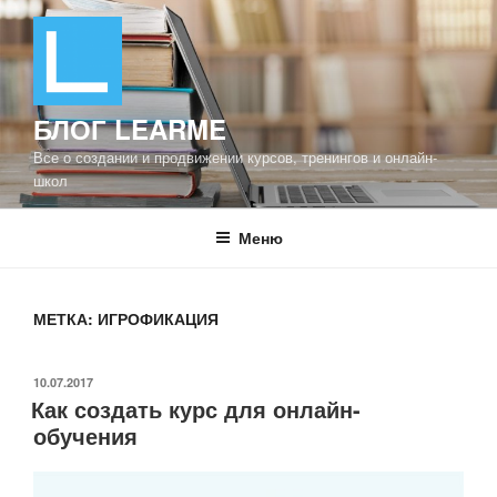
Перейти
к
содержимому
БЛОГ LEARME
Все о создании и продвижении курсов, тренингов и онлайн-
школ
Меню
МЕТКА: ИГРОФИКАЦИЯ
ОПУБЛИКОВАНО
10.07.2017
Как создать курс для онлайн-
обучения