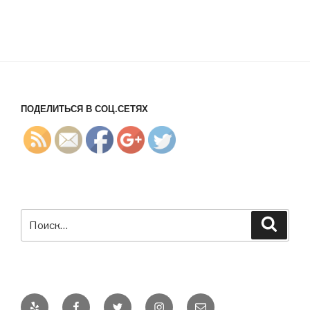
0%BE%D1
%84%D0%
B8%D0%B
A%D0%B0
%D1%86%
D0%B8%D
1%8F/">
ПОДЕЛИТЬСЯ В СОЦ.СЕТЯХ
Искать:
Поиск
Yelp
Facebook
Twitter
Instagram
E-