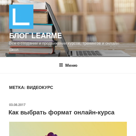
Перейти
к
содержимому
БЛОГ LEARME
Все о создании и продвижении курсов, тренингов и онлайн-
школ
Меню
МЕТКА: ВИДЕОКУРС
ОПУБЛИКОВАНО
03.08.2017
Как выбрать формат онлайн-курса