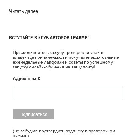
Читать далее
«Как
выбрать
формат
онлайн-
ВСТУПАЙТЕ В КЛУБ АВТОРОВ LEARME!
курса»
Присоединяйтесь к клубу тренеров, коучей и
владельцев онлайн-школ и получайте эксклюзивные
еженедельные лайфхаки и советы по успешному
запуску онлайн-обучения на вашу почту!
Адрес Email:
http://blog.l
(не забудьте подтвердить подписку в проверочном
письме)
earme.ru/ta