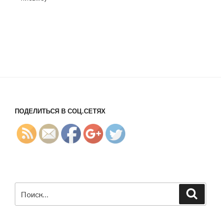
g/%D0%B2
%D0%B8%
D0%B4%D
0%B5%D0
%BE%D0
%BA%D1
%83%D1%
80%D1%8
1/">
ПОДЕЛИТЬСЯ В СОЦ.СЕТЯХ
Искать:
Поиск