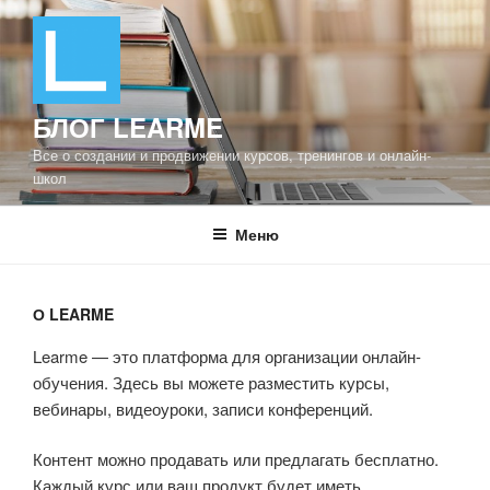
Перейти
к
содержимому
БЛОГ LEARME
Все о создании и продвижении курсов, тренингов и онлайн-
школ
Меню
О LEARME
Learme — это платформа для организации онлайн-
обучения. Здесь вы можете разместить курсы,
вебинары, видеоуроки, записи конференций.
Контент можно продавать или предлагать бесплатно.
Каждый курс или ваш продукт будет иметь