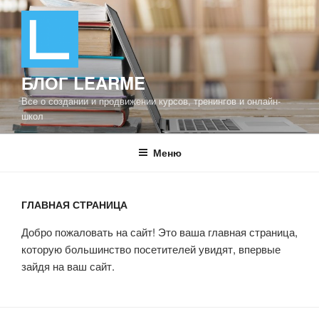
Перейти
к
содержимому
БЛОГ LEARME
https://blog.
Все о создании и продвижении курсов, тренингов и онлайн-
learme.ru/
школ
%D0%B3%
D0%BB%D
Меню
0%B0%D0
%B2%D0%
BD%D0%B
ГЛАВНАЯ СТРАНИЦА
0%D1%8F-
%D1%81%
Добро пожаловать на сайт! Это ваша главная страница,
D1%82%D
которую большинство посетителей увидят, впервые
1%80%D0
зайдя на ваш сайт.
%B0%D0%
BD%D0%B
8%D1%86